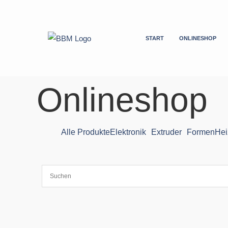
Zum
Inhalt
springen
START
ONLINESHOP
Onlineshop
Alle Produkte
Elektronik
Extruder
Formen
Hei