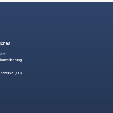
iches
sum
hutzerklärung
ichtlinie (EU)