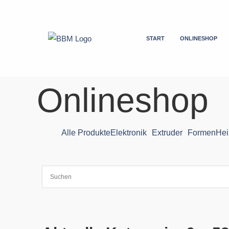
Zum
Inhalt
springen
START
ONLINESHOP
Onlineshop
Alle Produkte
Elektronik
Extruder
Formen
Hei