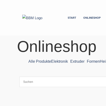
Zum
Inhalt
springen
START
ONLINESHOP
Onlineshop
Alle Produkte
Elektronik
Extruder
Formen
Hei