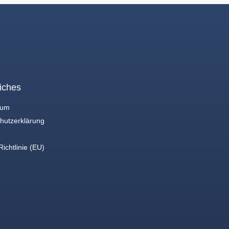
iches
sum
hutzerklärung
ichtlinie (EU)