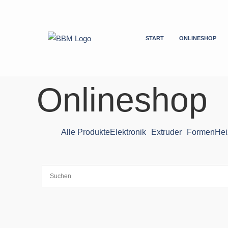
Zum
Inhalt
springen
START
ONLINESHOP
Onlineshop
Alle Produkte
Elektronik
Extruder
Formen
Hei