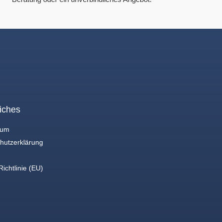
iches
sum
hutzerklärung
ichtlinie (EU)