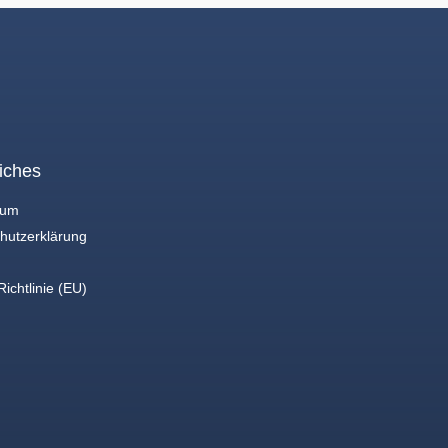
iches
sum
hutzerklärung
ichtlinie (EU)