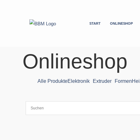
Zum
Inhalt
springen
START
ONLINESHOP
Onlineshop
Alle Produkte
Elektronik
Extruder
Formen
Hei