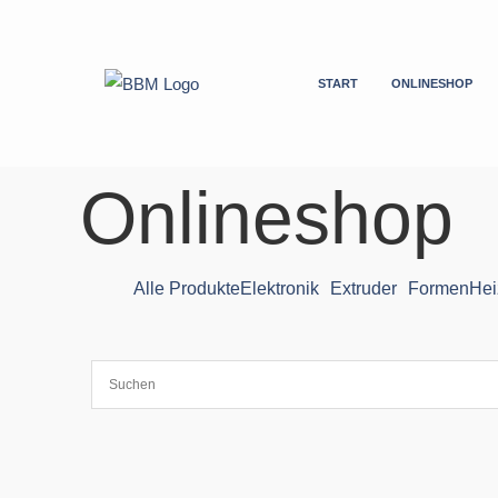
Zum
Inhalt
springen
START
ONLINESHOP
Onlineshop
Alle Produkte
Elektronik
Extruder
Formen
Hei