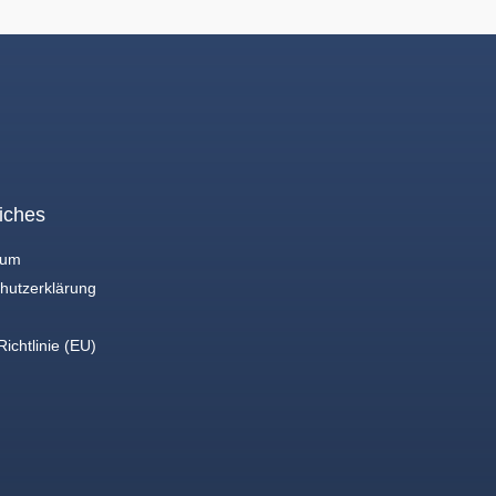
iches
sum
hutzerklärung
ichtlinie (EU)