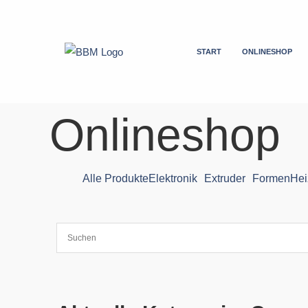
Zum
Inhalt
springen
START
ONLINESHOP
Onlineshop
Alle Produkte
Elektronik
Extruder
Formen
Hei