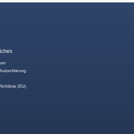
iches
sum
hutzerklärung
ichtlinie (EU)