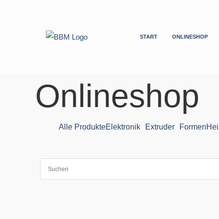
Zum
Inhalt
springen
START
ONLINESHOP
Onlineshop
Alle Produkte
Elektronik
Extruder
Formen
Hei