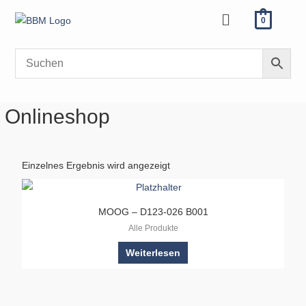
Zum
Menü
0
Inhalt
springen
Onlineshop
Einzelnes Ergebnis wird angezeigt
MOOG – D123-026 B001
Alle Produkte
Weiterlesen