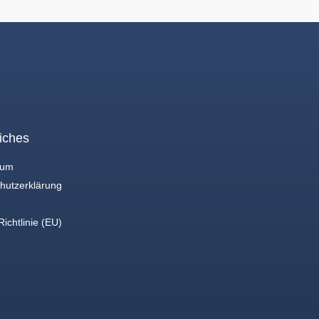
iches
sum
hutzerklärung
ichtlinie (EU)