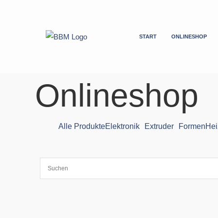
Zum
Inhalt
springen
START
ONLINESHOP
Onlineshop
Alle Produkte
Elektronik
Extruder
Formen
Hei