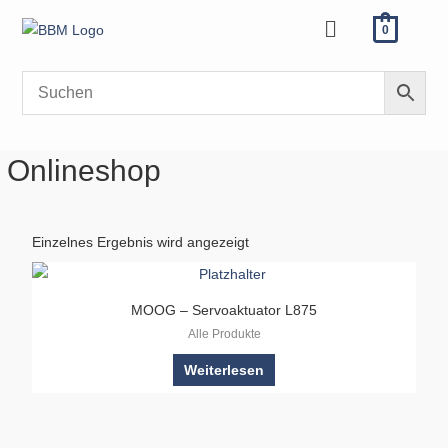
Zum
Menü
0
Inhalt
springen
Onlineshop
Einzelnes Ergebnis wird angezeigt
MOOG – Servoaktuator L875
Alle Produkte
Weiterlesen