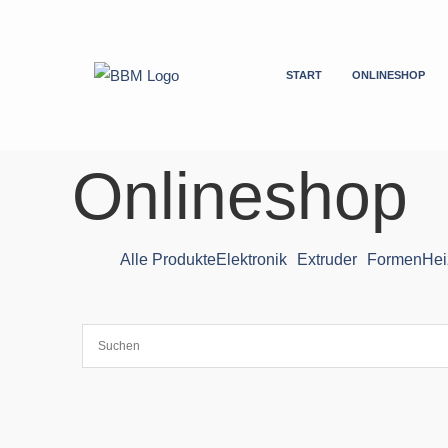
Zum
Inhalt
springen
START
ONLINESHOP
Onlineshop
Alle Produkte
Elektronik
Extruder
Formen
Hei