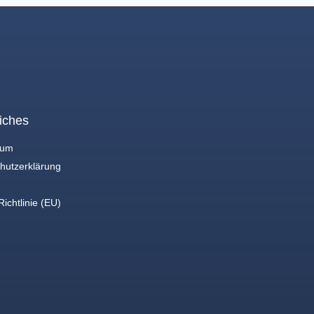
iches
sum
hutzerklärung
ichtlinie (EU)