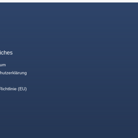
iches
sum
hutzerklärung
ichtlinie (EU)