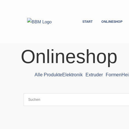
Zum
Inhalt
springen
START
ONLINESHOP
Onlineshop
Alle Produkte
Elektronik
Extruder
Formen
Hei