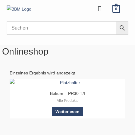
Zum
Menü
0
Inhalt
springen
Onlineshop
Einzelnes Ergebnis wird angezeigt
Bekum – PR30 T/I
Alle Produkte
Weiterlesen