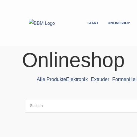
Zum
Inhalt
springen
START
ONLINESHOP
Onlineshop
Alle Produkte
Elektronik
Extruder
Formen
Hei