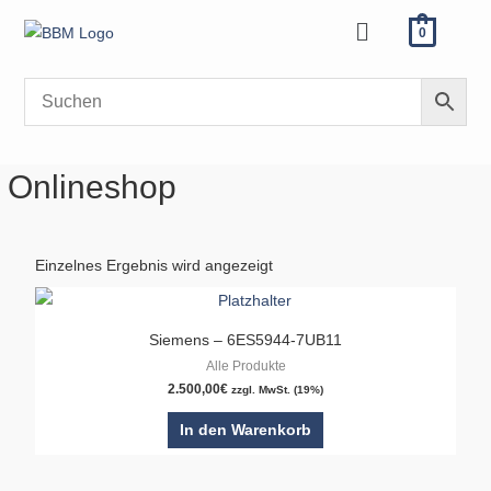
Zum
Menü
0
Inhalt
springen
Onlineshop
Einzelnes Ergebnis wird angezeigt
Siemens – 6ES5944-7UB11
Alle Produkte
2.500,00
€
zzgl. MwSt. (19%)
In den Warenkorb