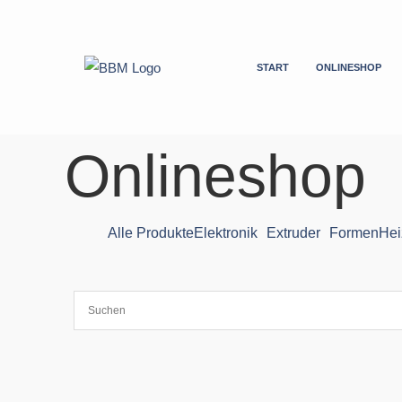
Zum
Inhalt
springen
START
ONLINESHOP
Onlineshop
Alle Produkte
Elektronik
Extruder
Formen
Hei