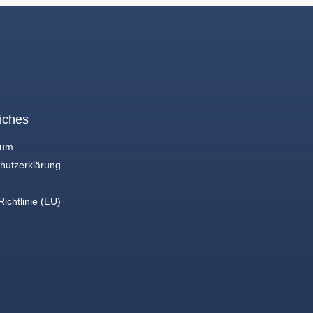
iches
sum
hutzerklärung
ichtlinie (EU)