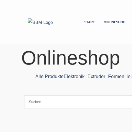
Zum
Inhalt
springen
START
ONLINESHOP
Onlineshop
Alle Produkte
Elektronik
Extruder
Formen
Hei