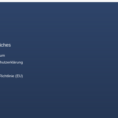
iches
sum
hutzerklärung
ichtlinie (EU)