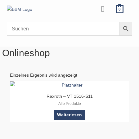
Zum
Menü
0
Inhalt
springen
Onlineshop
Einzelnes Ergebnis wird angezeigt
Rexroth – VT 1516-S11
Alle Produkte
Weiterlesen