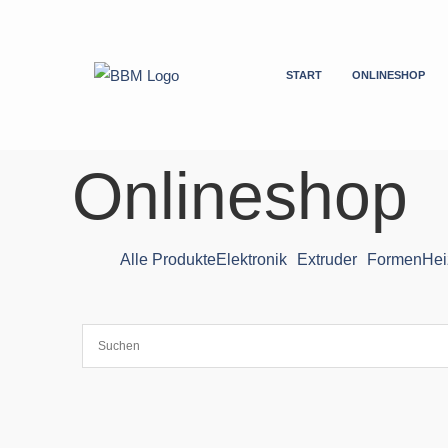
Zum
Inhalt
springen
START
ONLINESHOP
Onlineshop
Alle Produkte
Elektronik
Extruder
Formen
Hei