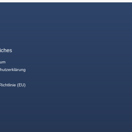
iches
sum
hutzerklärung
ichtlinie (EU)