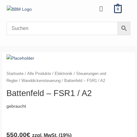
Zum
Menü
0
Inhalt
springen
Battenfeld
-
FSR1
Startseite
/
Alle Produkte
/
Elektronik
/
Steuerungen und
/
Regler
/
Wanddickensteuerung
/ Battenfeld – FSR1 / A2
A2
Battenfeld – FSR1 / A2
Menge
gebraucht
550,00
€
zzgl. MwSt. (19%)