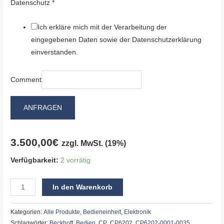
Datenschutz
*
Ich erkläre mich mit der Verarbeitung der
eingegebenen Daten sowie der Datenschutzerklärung
einverstanden.
Comment
ANFRAGEN
3.500,00
€
zzgl. MwSt. (19%)
Verfügbarkeit:
2 vorrätig
In den Warenkorb
Kategorien:
Alle Produkte
,
Bedieneinheit
,
Elektronik
Schlagwörter:
Beckhoff
,
Bedien
,
CP
,
CP6202
,
CP6202-0001-0035
,