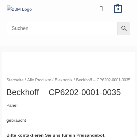
Zum
Menü
0
Inhalt
springen
Beckhoff
-
CP6202-
Startseite
/
Alle Produkte
/
Elektronik
/ Beckhoff – CP6202-0001-0035
0001-
0035
Beckhoff – CP6202-0001-0035
Menge
Panel
gebraucht
Bitte kontaktieren Sie uns für ein Preisangebot.