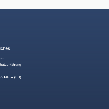
iches
sum
hutzerklärung
ichtlinie (EU)