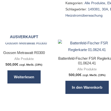
Kategorien:
Alle Produkte
,
El
Schlagwörter:
149381
,
30A
,
Heizstromüberwachung
AUSVERKAUFT
Gossen Metrawatt R0300
Battenfeld-Fischer FSR Reglerka
Alle Produkte
01.0624.41
500,00
€
zzgl. MwSt. (19%)
Alle Produkte
500,00
€
zzgl. MwSt. (19%)
Weiterlesen
In den Warenkorb