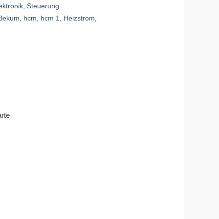
ektronik
,
Steuerung
Bekum
,
hcm
,
hcm 1
,
Heizstrom
,
rte