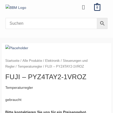
Zum
Menü
0
Inhalt
springen
Startseite
/
Alle Produkte
/
Elektronik
/
Steuerungen und
Regler
/
Temperaturregler
/ FUJI – PYZ4TAY2-1VROZ
FUJI – PYZ4TAY2-1VROZ
Temperaturregler
gebraucht
Bitte kontaktieren Sie uns für ein Preisangebot.