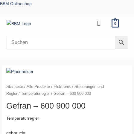
Zum
BBM Onlineshop
Inhalt
springen
Menü
0
Startseite
/
Alle Produkte
/
Elektronik
/
Steuerungen und
Regler
/
Temperaturregler
/ Gefran – 600 900 000
Gefran – 600 900 000
Temperaturregler
gebraucht