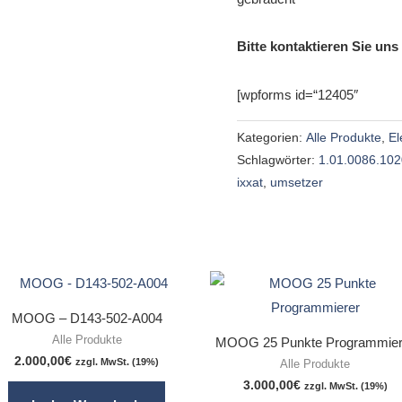
Bitte kontaktieren Sie uns
[wpforms id=“12405″
Kategorien:
Alle Produkte
,
El
Schlagwörter:
1.01.0086.10
ixxat
,
umsetzer
MOOG – D143-502-A004
Alle Produkte
MOOG 25 Punkte Programmier
2.000,00
€
zzgl. MwSt. (19%)
Alle Produkte
3.000,00
€
zzgl. MwSt. (19%)