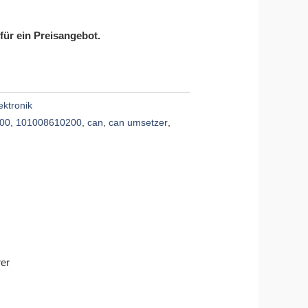
 für ein Preisangebot.
ektronik
200
,
101008610200
,
can
,
can umsetzer
,
er