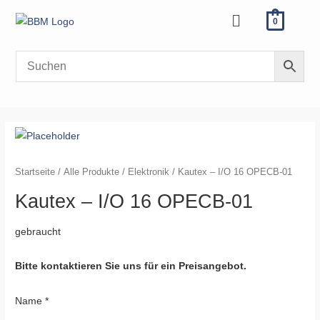
Zum
Menü
0
Inhalt
springen
Startseite
/
Alle Produkte
/
Elektronik
/ Kautex – I/O 16 OPECB-01
Kautex – I/O 16 OPECB-01
gebraucht
Bitte kontaktieren Sie uns für ein Preisangebot.
Name
*