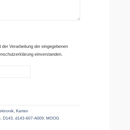
it der Verarbeitung der eingegebenen
nschutzerklärung einverstanden.
ektronik
,
Karten
e
,
D143
,
d143-607-A009
,
MOOG