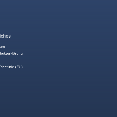
iches
sum
hutzerklärung
ichtlinie (EU)