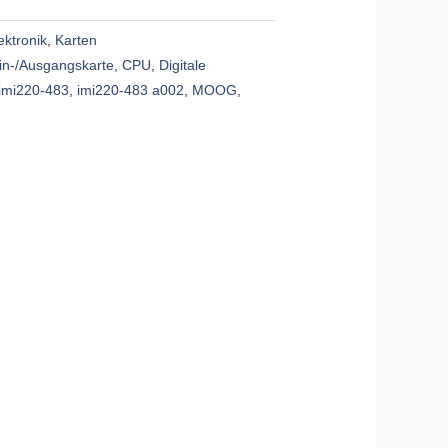
ektronik
,
Karten
in-/Ausgangskarte
,
CPU
,
Digitale
imi220-483
,
imi220-483 a002
,
MOOG
,