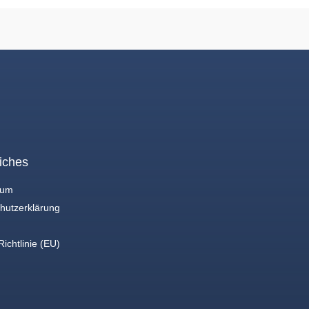
iches
sum
hutzerklärung
ichtlinie (EU)