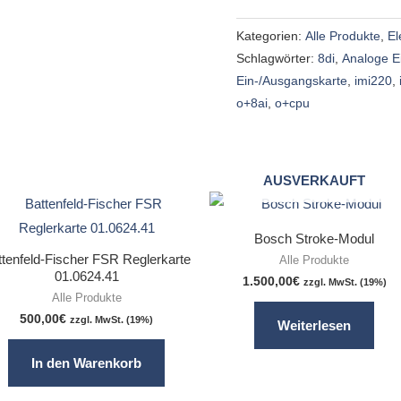
Kategorien:
Alle Produkte
,
El
Schlagwörter:
8di
,
Analoge E
Ein-/Ausgangskarte
,
imi220
,
o+8ai
,
o+cpu
AUSVERKAUFT
Bosch Stroke-Modul
ttenfeld-Fischer FSR Reglerkarte
Alle Produkte
01.0624.41
1.500,00
€
zzgl. MwSt. (19%)
Alle Produkte
500,00
€
zzgl. MwSt. (19%)
Weiterlesen
In den Warenkorb