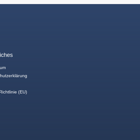
iches
sum
hutzerklärung
ichtlinie (EU)