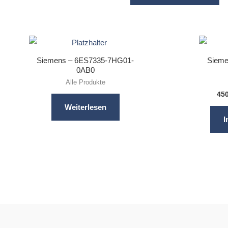
Siemens – 6ES7335-7HG01-
Sieme
0AB0
Alle Produkte
45
Weiterlesen
I