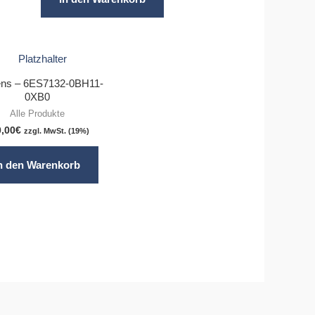
ns – 6ES7132-0BH11-
0XB0
Alle Produkte
0,00
€
zzgl. MwSt. (19%)
n den Warenkorb