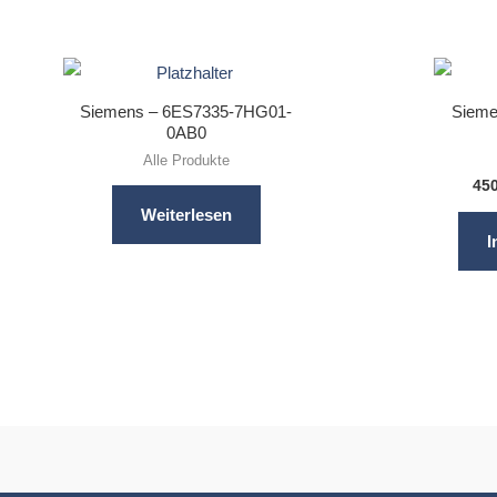
Siemens – 6ES7335-7HG01-
Sieme
0AB0
Alle Produkte
45
Weiterlesen
I