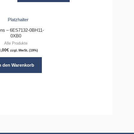
ns – 6ES7132-0BH11-
0XB0
Alle Produkte
0,00
€
zzgl. MwSt. (19%)
n den Warenkorb