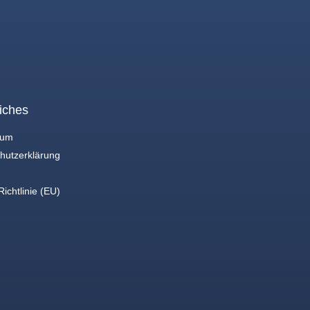
iches
sum
hutzerklärung
ichtlinie (EU)