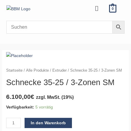
Zum
Menü
0
Inhalt
springen
Schnecke
35-
25
Startseite
/
Alle Produkte
/
Extruder
/ Schnecke 35-25 / 3-Zonen SM
/
Schnecke 35-25 / 3-Zonen SM
3-
Zonen
6.100,00
€
zzgl. MwSt. (19%)
SM
Menge
Verfügbarkeit:
5 vorrätig
In den Warenkorb