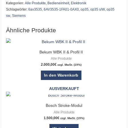
Kategorien:
Alle Produkte
,
Bedieneinheit
,
Elektronik
Schlagwörter:
6av3535
,
6AV3535-1FA01-0AX0
,
op35
,
op35 s/W
,
op35
sw
,
Siemens
Ähnliche Produkte
Bekum WBK II & Profil II
Alle Produkte
2.000,00
€
zzgl. MwSt. (19%)
In den Warenkorb
AUSVERKAUFT
Bosch Stroke-Modul
Alle Produkte
1.500,00
€
zzgl. MwSt. (19%)