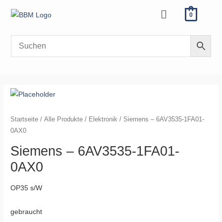
Zum
Menü
0
Inhalt
springen
Siemens
-
6AV3535-
Startseite
/
Alle Produkte
/
Elektronik
/ Siemens – 6AV3535-1FA01-
1FA01-
0AX0
0AX0
Siemens – 6AV3535-1FA01-
Menge
0AX0
OP35 s/W
gebraucht