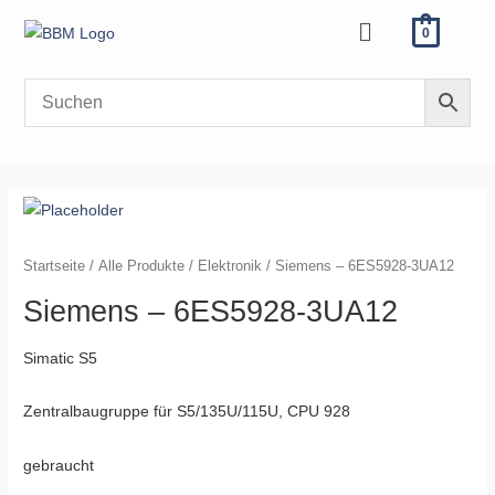
Zum
Menü
0
Inhalt
springen
Siemens
-
6ES5928-
Startseite
/
Alle Produkte
/
Elektronik
/ Siemens – 6ES5928-3UA12
3UA12
Siemens – 6ES5928-3UA12
Menge
Simatic S5
Zentralbaugruppe für S5/135U/115U, CPU 928
gebraucht