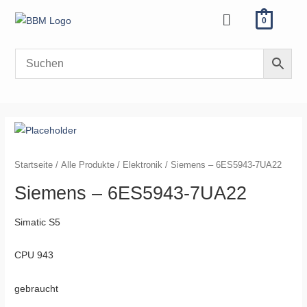
Zum
Menü
0
Inhalt
springen
Siemens
-
6ES5943-
Startseite
/
Alle Produkte
/
Elektronik
/ Siemens – 6ES5943-7UA22
7UA22
Siemens – 6ES5943-7UA22
Menge
Simatic S5
CPU 943
gebraucht