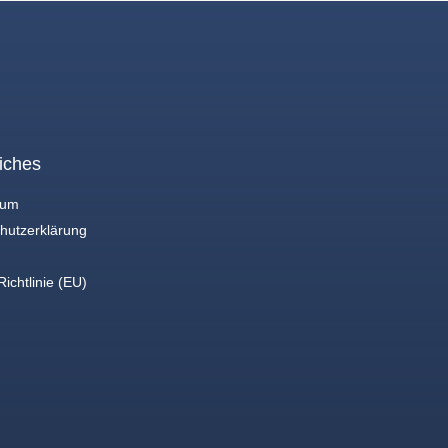
iches
sum
hutzerklärung
ichtlinie (EU)