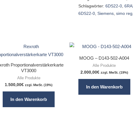
Schlagwörter:
6DS22-0
,
6RA
6DS22-0
,
Siemens
,
simo reg
MOOG – D143-502-A004
roth Proportionalverstärkerkarte
Alle Produkte
VT3000
2.000,00
€
zzgl. MwSt. (19%)
Alle Produkte
1.500,00
€
zzgl. MwSt. (19%)
In den Warenkorb
In den Warenkorb