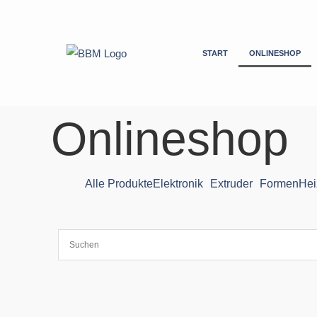
Zum
Inhalt
springen
START
ONLINESHOP
Onlineshop
Alle Produkte
Elektronik
Extruder
Formen
Hei