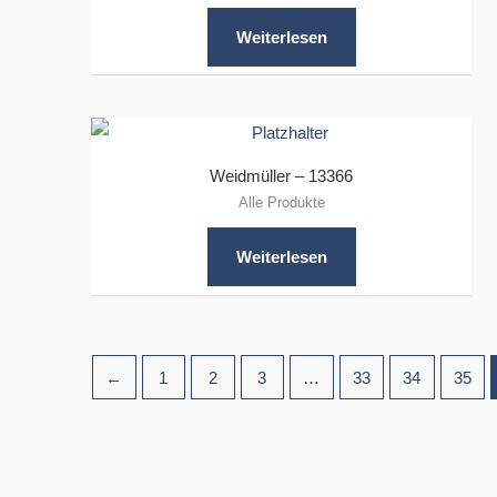
Weiterlesen
Weidmüller – 13366
Alle Produkte
Weiterlesen
←
1
2
3
…
33
34
35