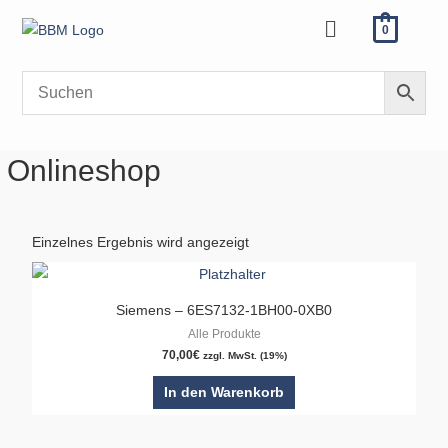
Zum
Menü
0
Inhalt
springen
Onlineshop
Einzelnes Ergebnis wird angezeigt
Siemens – 6ES7132-1BH00-0XB0
Alle Produkte
70,00
€
zzgl. MwSt. (19%)
In den Warenkorb