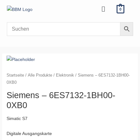
Zum
Menü
0
Inhalt
springen
Siemens
-
6ES7132-
Startseite
/
Alle Produkte
/
Elektronik
/ Siemens – 6ES7132-1BH00-
1BH00-
0XB0
0XB0
Siemens – 6ES7132-1BH00-
Menge
0XB0
Simatic S7
Digitale Ausgangskarte