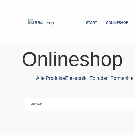
Zum
Inhalt
springen
START
ONLINESHOP
Onlineshop
Alle Produkte
Elektronik
Extruder
Formen
Hei