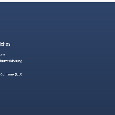
iches
sum
hutzerklärung
ichtlinie (EU)