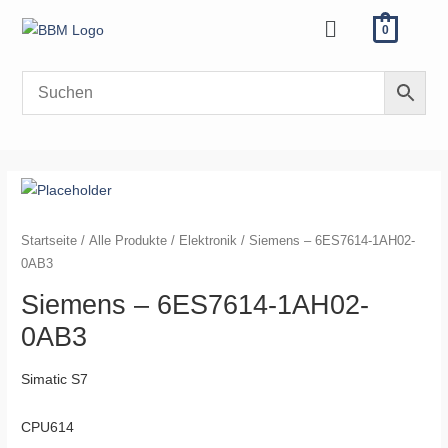
Zum
Menü
0
Inhalt
springen
Startseite
/
Alle Produkte
/
Elektronik
/ Siemens – 6ES7614-1AH02-
0AB3
Siemens – 6ES7614-1AH02-
0AB3
Simatic S7
CPU614