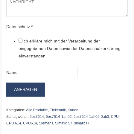
Datenschutz
*
Ich erkläre mich mit der Verarbeitung der
eingegebenen Daten sowie der Datenschutzerklärung
einverstanden.
Name
ANFRAGEN
Kategorien:
Alle Produkte
,
Elektronik
,
Karten
Schlagwörter:
6es7614
,
6es7614-1ah02
,
6es7614-1ah02-0ab3
,
CPU
,
CPU 614
,
CPU614
,
Siemens
,
Simatic S7
,
simatics7