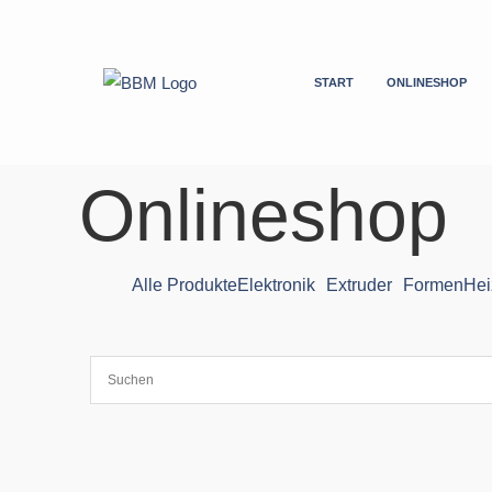
Zum
Inhalt
springen
START
ONLINESHOP
Onlineshop
Alle Produkte
Elektronik
Extruder
Formen
Hei