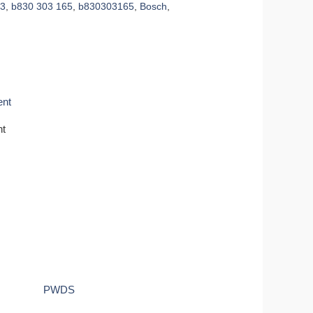
03
,
b830 303 165
,
b830303165
,
Bosch
,
nt