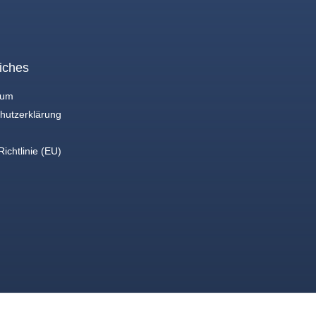
iches
sum
hutzerklärung
ichtlinie (EU)