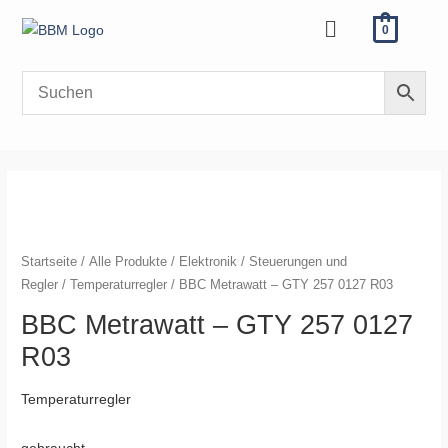
Zum
Menü
0
Inhalt
springen
Startseite
/
Alle Produkte
/
Elektronik
/
Steuerungen und
Regler
/
Temperaturregler
/ BBC Metrawatt – GTY 257 0127 R03
BBC Metrawatt – GTY 257 0127
R03
Temperaturregler