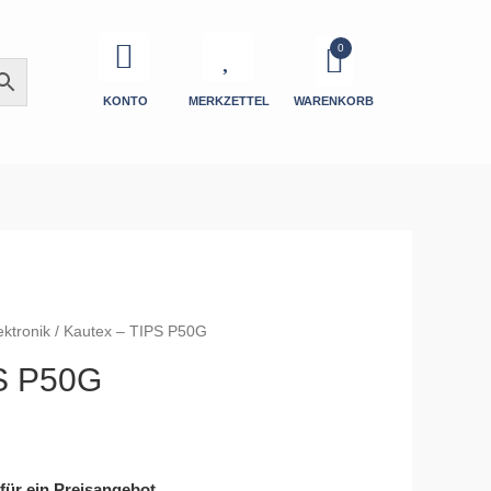
KONTO
MERKZETTEL
WARENKORB
ektronik
/ Kautex – TIPS P50G
PS P50G
 für ein Preisangebot.