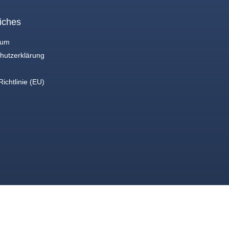
iches
sum
hutzerklärung
ichtlinie (EU)