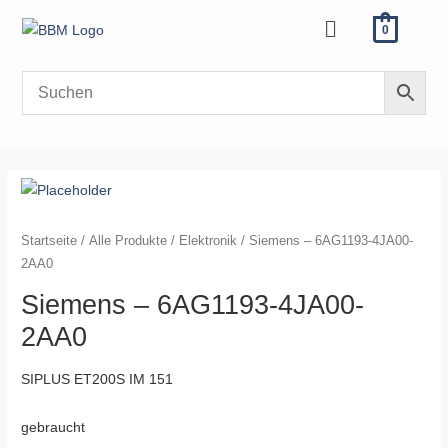
Zum
Menü
0
Inhalt
springen
Startseite
/
Alle Produkte
/
Elektronik
/ Siemens – 6AG1193-4JA00-
2AA0
Siemens – 6AG1193-4JA00-
2AA0
SIPLUS ET200S IM 151
gebraucht