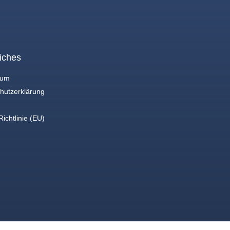
iches
sum
hutzerklärung
ichtlinie (EU)